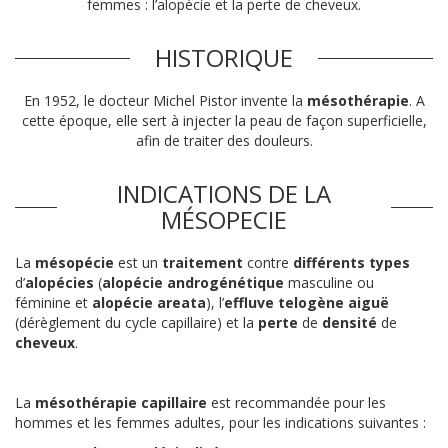
femmes : l’alopécie et la perte de cheveux.
HISTORIQUE
En 1952, le docteur Michel Pistor invente la
mésothérapie
. A
cette époque, elle sert à injecter la peau de façon superficielle,
afin de traiter des douleurs.
INDICATIONS DE LA
MÉSOPECIE
La
mésopécie
est un
traitement
contre
différents types
d’
alopécies
(
alopécie androgénétique
masculine ou
féminine et
alopécie areata
), l’
effluve
telogène
aiguë
(dérèglement du cycle capillaire) et la
perte
de
densité
de
cheveux
.
La
mésothérapie capillaire
est recommandée pour les
hommes et les femmes adultes, pour les indications suivantes :