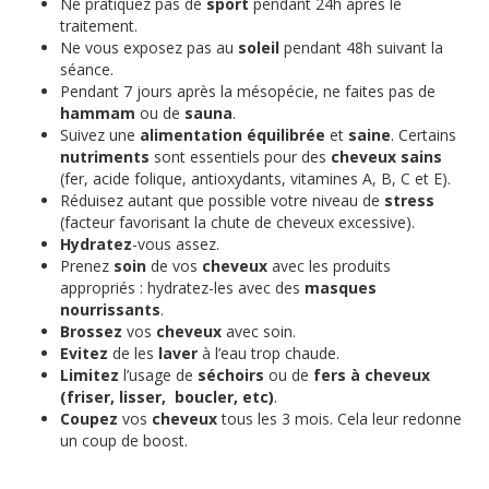
Ne pratiquez pas de
sport
pendant 24h après le
traitement.
Ne vous exposez pas au
soleil
pendant 48h suivant la
séance.
Pendant 7 jours après la mésopécie, ne faites pas de
hammam
ou de
sauna
.
Suivez une
alimentation équilibrée
et
saine
. Certains
nutriments
sont essentiels pour des
cheveux
sains
(fer, acide folique, antioxydants, vitamines A, B, C et E).
Réduisez autant que possible votre niveau de
stress
(facteur favorisant la chute de cheveux excessive).
Hydratez
-vous assez.
Prenez
soin
de vos
cheveux
avec les produits
appropriés : hydratez-les avec des
masques
nourrissants
.
Brossez
vos
cheveux
avec soin.
Evitez
de les
laver
à l’eau trop chaude.
Limitez
l’usage de
séchoirs
ou de
fers à cheveux
(friser, lisser, boucler, etc)
.
Coupez
vos
cheveux
tous les 3 mois. Cela leur redonne
un coup de boost.