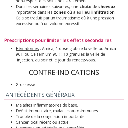
non-respect des soins post-traitement.
Dans les semaines suivantes, une
chute
de
cheveux
importante dans les
zones
où a eu
lieu
l’
infiltration
.
Cela se traduit par un traumatisme dû à une pression
excessive ou à un volume excessif.
Prescriptions pour limiter les effets secondaires
Hématomes
: Arnica, 1 dose globule la veille ou Arnica
9CH ou Gelsemium 9CH : 10 granules la veille de
l’injection, au soir et le jour du rendez-vous.
CONTRE-INDICATIONS
Grossesse
ANTÉCÉDENTS GÉNÉRAUX
Maladies inflammatoires de base.
Déficit immunitaire, maladies auto-immunes.
Trouble de la coagulation importante.
Cancer local récent ou actuel.
Hypertension artérielle mal contrôlée.