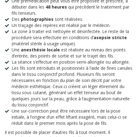
Une prémédication peut vous être proposée et prescrite, à
débuter dans les
48 heures
qui précèdent le traitement par
fils tenseurs.
Des
photographies
sont réalisées.
Un traçage des repères est réalisé par le médecin.
La zone à traiter est nettoyée et désinfectée. Le reste de la
procédure sera effectuée en conditions d’
asepsie stricte
(matériel stérile à usage unique).
Une
anesthésie locale
est réalisée au niveau des points
d’entrée, des points de sortie et sur le trajet des fils.
La séance s’effectue en position semi-allongée ou allongée.
Les fils sont introduits et positionnés à l’aide de fines canules
dans le tissu conjonctif profond. Plusieurs fils seront
nécessaires en fonction du plan de soin décrit par votre
médecin esthétique. Ceux-ci créent un léger étirement du
tissu sous cutané, générant un effet tenseur au bout de
quelques jours sur la peau, grâce à l’augmentation naturelle
du tissu conjonctif.
Une sur-correction peut être nécessaire lors de la pose
initiale, à l’origine d’un effet liftant exagéré, mais celui-ci se
réduit dans le premier mois après la pose de fils.
Il est possible de placer d’autres fils à tout moment. Il