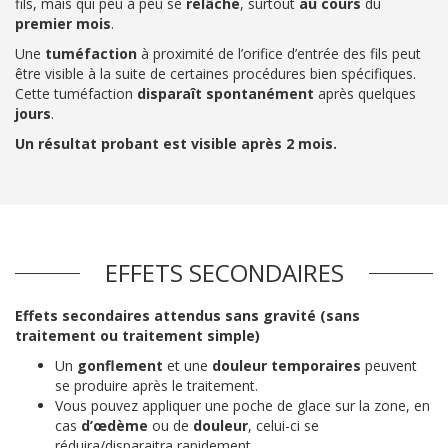
fils, mais qui peu à peu se
relâche
, surtout
au
cours
du
premier
mois
.
Une
tuméfaction
à proximité de l’orifice d’entrée des fils peut
être visible à la suite de certaines procédures bien spécifiques.
Cette tuméfaction
disparaît
spontanément
après quelques
jours
.
Un résultat probant est visible après 2 mois.
EFFETS SECONDAIRES
Effets secondaires attendus sans gravité (sans
traitement ou traitement simple)
Un
gonflement
et une
douleur
temporaires
peuvent
se produire après le traitement.
Vous pouvez appliquer une poche de glace sur la zone, en
cas
d’œdème
ou de
douleur
, celui-ci se
réduira/disparaitra rapidement.