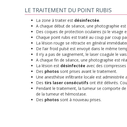
LE TRAITEMENT DU POINT RUBIS
La zone à traiter est
désinfectée
.
A chaque début de séance, une photographie est r
Des coques de protection oculaires (si le visage es
Chaque point rubis est traité au coup par coup par 
La lésion rouge se rétracte en général immédiate
De l’air froid pulsé est envoyé dans le même temp
Il n’y a pas de saignement, le laser coagule le vai
A chaque fin de séance, une photographie est réa
La lésion est
désinfectée
avec des compresses hu
Des
photos
sont prises avant le traitement.
Une anesthésie infiltrante locale est administrée
Des
tirs laser consécutifs
ont été délivrés. Co
Pendant le traitement, la tumeur se comporte de
de la tumeur et hémostase.
Des
photos
sont à nouveau prises.