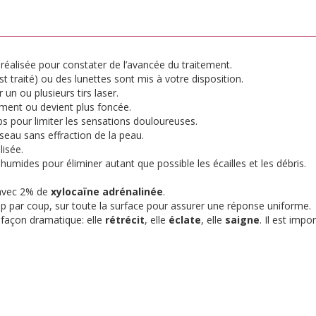
éalisée pour constater de l’avancée du traitement.
t traité) ou des lunettes sont mis à votre disposition.
un ou plusieurs tirs laser.
ment ou devient plus foncée.
s pour limiter les sensations douloureuses.
sseau sans effraction de la peau.
lisée.
mides pour éliminer autant que possible les écailles et les débris.
 avec 2% de
xylocaïne adrénalinée
.
up par coup, sur toute la surface pour assurer une réponse uniforme.
 façon dramatique: elle
rétrécit
, elle
éclate
, elle
saigne
. Il est impo